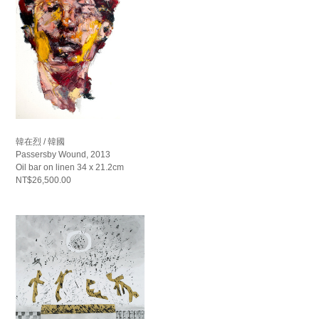
韓在烈 / 韓國
Passersby Wound, 2013
Oil bar on linen 34 x 21.2cm
NT$26,500.00