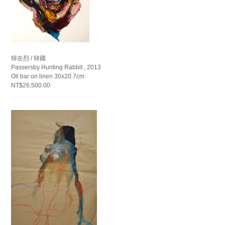
韓在烈 / 韓國
Passersby Hunting Rabbit , 2013
Oil bar on linen 30x20.7cm
NT$26,500.00