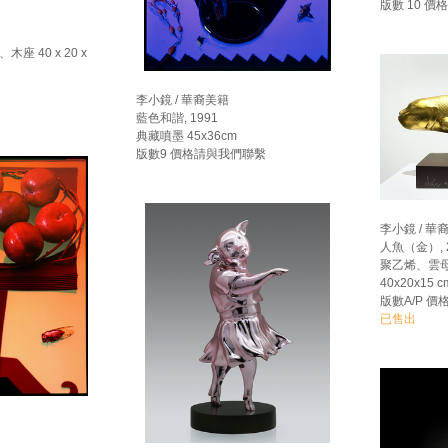
版數 10 
 40 x 20 x
李小鏡 / 華裔美籍
藍色和諧, 1991
典藏噴墨 45x36cm
版數9 價格請與我們聯繫
李小鏡 / 華
人魚（金）, 
聚乙烯、雲
40x20x15 c
版數A/P 
已售出