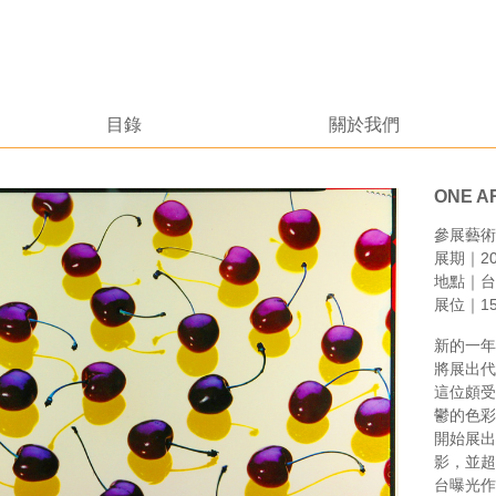
目錄
關於我們
ONE AR
參展藝術家｜
展期｜201
地點｜台北西
展位｜15
新的一年
將展出代
這位頗受
鬱的色彩
開始展出
影，並超
台曝光作品