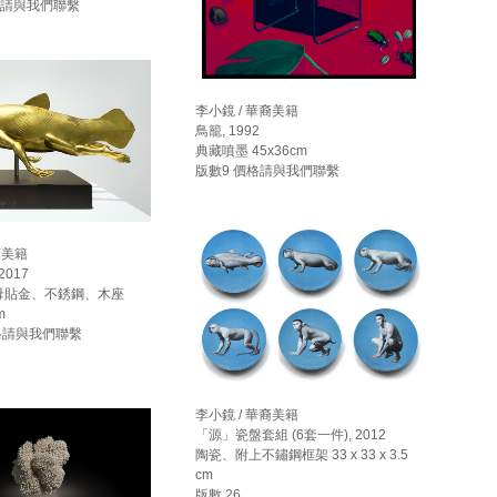
價格請與我們聯繫
李小鏡 / 華裔美籍
鳥籠, 1992
典藏噴墨 45x36cm
版數9 價格請與我們聯繫
裔美籍
2017
母貼金、不銹鋼、木座
m
價格請與我們聯繫
李小鏡 / 華裔美籍
「源」瓷盤套組 (6套一件), 2012
陶瓷、附上不鏽鋼框架 33 x 33 x 3.5
cm
版數 26