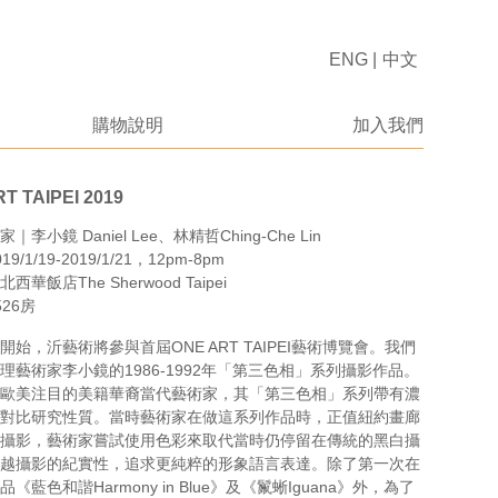
ENG
|
中文
購物說明
加入我們
T TAIPEI 2019
李小鏡 Daniel Lee、林精哲Ching-Che Lin
9/1/19-2019/1/21，12pm-8pm
華飯店The Sherwood Taipei
26房
開始，沂藝術將參與首屆ONE ART TAIPEI藝術博覽會。我們
理藝術家李小鏡的1986-1992年「第三色相」系列攝影作品。
歐美注目的美籍華裔當代藝術家，其「第三色相」系列帶有濃
對比研究性質。當時藝術家在做這系列作品時，正值紐約畫廊
攝影，藝術家嘗試使用色彩來取代當時仍停留在傳統的黑白攝
越攝影的紀實性，追求更純粹的形象語言表達。除了第一次在
《藍色和諧Harmony in Blue》及《鬣蜥Iguana》外，為了