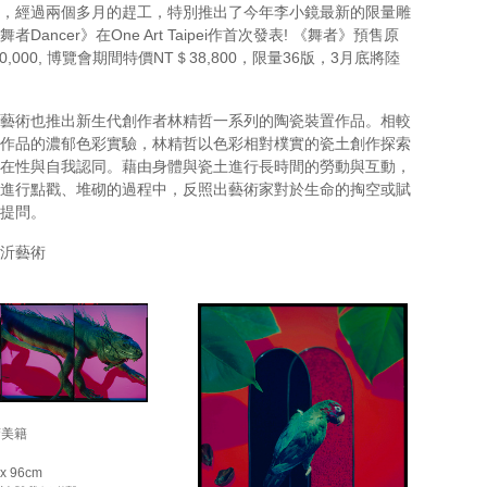
，經過兩個多月的趕工，特別推出了今年李小鏡最新的限量雕
者Dancer》在One Art Taipei作首次發表! 《舞者》預售原
0,000, 博覽會期間特價NT＄38,800，限量36版，3月底將陸
藝術也推出新生代創作者林精哲一系列的陶瓷裝置作品。相較
作品的濃郁色彩實驗，林精哲以色彩相對樸實的瓷土創作探索
在性與自我認同。藉由身體與瓷土進行長時間的勞動與互動，
進行點戳、堆砌的過程中，反照出藝術家對於生命的掏空或賦
提問。
沂藝術
裔美籍
x 96cm