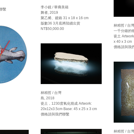
李小鏡 / 華裔美籍
聯繫
舞者, 2019
聚乙烯、鍍鉻 31 x 18 x 16 cm
版數36 3月底將陸續出貨
林精哲 / 台
NT$50,000.00
一千分鐘的物件-
瓷土 Artwork
x 40 x 3 cm
價格請與我
林精哲 / 台灣
島, 2018
瓷土，1230度氧化燒成 Artwork:
20x12x3.5cm Base: 45 x 25 x 3 cm
價格請與我們聯繫
林精哲 / 台