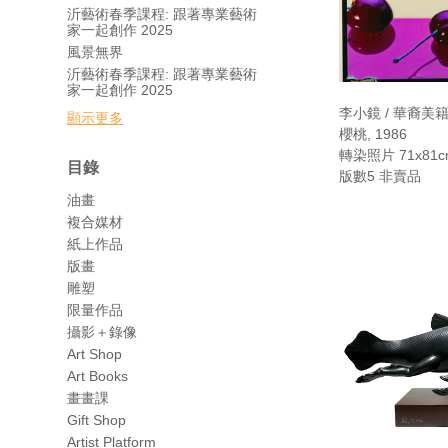
沂藝術春季課程: 跟著專業藝術
家一起創作 2025
風景無界
沂藝術春季課程: 跟著專業藝術
家一起創作 2025
李小鏡 / 華裔美
顯示更多
櫻桃, 1986
轉染照片 71x81c
目錄
版數5 非賣品
油畫
複合媒材
紙上作品
版畫
雕塑
限量作品
攝影＋錄像
Art Shop
Art Books
畫畫課
Gift Shop
Artist Platform