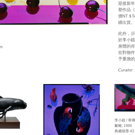
迎接新年
塑作品《舞
價NT＄5
續出貨。
此外，沂
籍
於李小鏡
身體的存
m
在對物件
予重擔的
Curator:
李小鏡 / 華
鬣蜥, 1986
典藏噴墨 43 