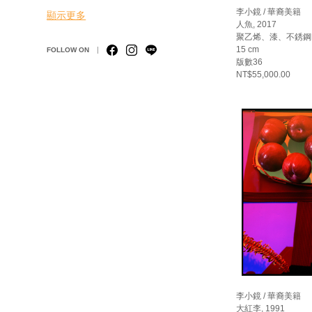
李小鏡 / 華裔美籍
顯示更多
人魚, 2017
聚乙烯、漆、不銹鋼、木座
15 cm
FOLLOW ON
版數36
NT$55,000.00
李小鏡 / 華裔美籍
大紅李, 1991