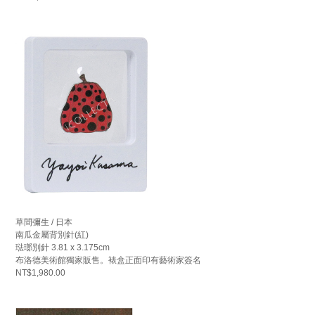
草間彌生 / 日本
南瓜金屬背別針(紅)
琺瑯別針 3.81 x 3.175cm
布洛德美術館獨家販售。裱盒正面印有藝術家簽名
NT$1,980.00