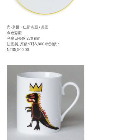
尚-米榭・巴斯奇亞 / 美國
金色恐龍
利摩日瓷盤 270 mm
法國製, 原價NT$6,800 特別價：
NT$5,500.00