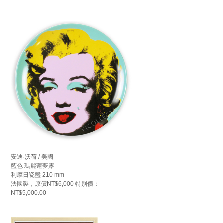
安迪·沃荷 / 美國
藍色 瑪麗蓮夢露
利摩日瓷盤 210 mm
法國製，原價NT$6,000 特別價：
NT$5,000.00