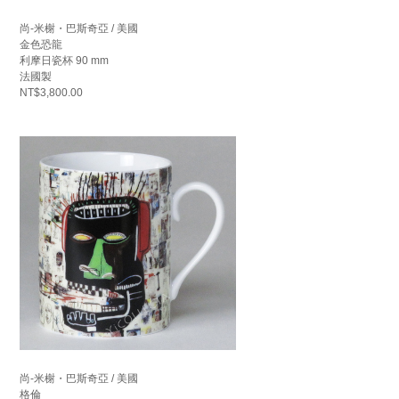
尚-米榭・巴斯奇亞 / 美國
金色恐龍
利摩日瓷杯 90 mm
法國製
NT$3,800.00
尚-米榭・巴斯奇亞 / 美國
格倫