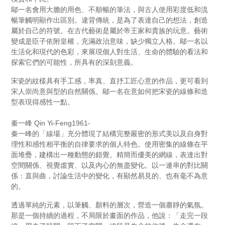
鄔一名會用大膽的用色、不順暢的筆法，與古人使用彩度低和流
暢筆觸明顯作出區別。違背傳統，是為了表達自己的想法，創造
屬於自己的符號。在古代藝術是屬於帝王家和貴族的玩意。藝術
變成是臣子依附皇權，充滿政治意味，缺少獨立人格。鄔一名以
生活化和現代的色彩，來展現個人對生活、生命的體驗的看法和
探索它們的可能性，所具有的深刻意義。
宋瓷的紋樣具有手工感，率真、直抒工匠心意的作品，更可看到
宋人崇尚意與型的自然關係。鄔一名在意如何把宋瓷的線條和造
型表現得感性一點。
秦一峰 Qin Yi-Feng1961-
秦一峰的「線場」充分體現了結構完整嚴密的形式美以及自身對
理性和感性相平衡的自律要求的個人特色。使用密集的線條在平
面堆疊，建構出一種動態的錯覺。精簡而優美的網線，表達出對
空間關係、視覺虛實、以及內心的無盡變化。以一連串的對比關
係：直與曲，討論生活中的變化，有顯然易見的、也有毫不為意
的。
透過單純的元素，以筆觸、顏料的層次，營造一個肅靜的氣氛。
那是一個持續的過程，不局限於畫面的作品，他說：「走完一段