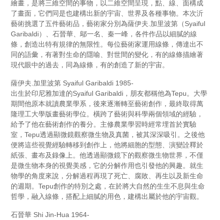
繪畫，是將三維空間的事物，以二維空間呈現，點、線、面構成
了畫面，它們同是也建構出新的宇宙、世界及各種事物。本次沂
藝術挑選了五件藝術品，藝術家分別為薩伊夫.加里波第（Syaiful
Garibaldi）、石晉華、鄔一名、秦一峰，各件作品以細膩的線
條，創造出特有規律的無限性。每位藝術家運用線條，傳達出不
同的語彙，有著對生命的隱喻、對世間的變化，有的線條描繪著
現代眼中的過去，同為線條，有的創造了新的宇宙。
薩伊夫.加里波第 Syaiful Garibaldi 1985-
出生於印尼雅加達的Syaiful Garibaldi，朋友都稱他為Tepu。大學
期間他原本就讀農業學系，後來逐漸轉至藝術創作，最終取得萬
隆理工大學版畫藝術學位。橫跨了藝術與科學兩個領域的經驗，
給予了他在藝術創作的養分。主修農業學習時經常埋首於實驗
室，Tepu透過顯微鏡觀察微生物及真菌，被其深深吸引。之後他
便將這些視覺經驗轉移到創作上，他將細胞的型態、演變詮釋於
紙張、畫布及錄像上。他透過顯微鏡下的觀察微生物世界，不僅
是微生物本身的視覺美感，它的分解作用也引發他的興趣。就生
物學的角度來說，分解過程再現了死亡、腐敗、再生以及新生命
的週期。Tepu創作的特別之處，在於將大自然的生生不息與生命
哲學，融入線條，搭配上細膩的用色，建構出屬於他的宇宙觀。
石晉華 Shi Jin-Hua 1964-