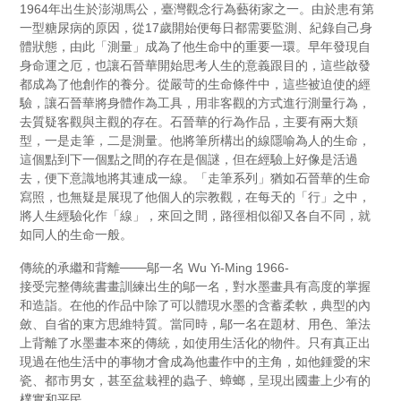
1964年出生於澎湖馬公，臺灣觀念行為藝術家之一。由於患有第
一型糖尿病的原因，從17歲開始便每日都需要監測、紀錄自己身
體狀態，由此「測量」成為了他生命中的重要一環。早年發現自
身命運之厄，也讓石晉華開始思考人生的意義跟目的，這些啟發
都成為了他創作的養分。從嚴苛的生命條件中，這些被迫使的經
驗，讓石晉華將身體作為工具，用非客觀的方式進行測量行為，
去質疑客觀與主觀的存在。石晉華的行為作品，主要有兩大類
型，一是走筆，二是測量。他將筆所構出的線隱喻為人的生命，
這個點到下一個點之間的存在是個謎，但在經驗上好像是活過
去，便下意識地將其連成一線。「走筆系列」猶如石晉華的生命
寫照，也無疑是展現了他個人的宗教觀，在每天的「行」之中，
將人生經驗化作「線」，來回之間，路徑相似卻又各自不同，就
如同人的生命一般。
傳統的承繼和背離───鄔一名 Wu Yi-Ming 1966-
接受完整傳統書畫訓練出生的鄔一名，對水墨畫具有高度的掌握
和造詣。在他的作品中除了可以體現水墨的含蓄柔軟，典型的內
斂、自省的東方思維特質。當同時，鄔一名在題材、用色、筆法
上背離了水墨畫本來的傳統，如使用生活化的物件。只有真正出
現過在他生活中的事物才會成為他畫作中的主角，如他鍾愛的宋
瓷、都市男女，甚至盆栽裡的蟲子、蟑螂，呈現出國畫上少有的
樸實和平民。