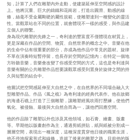
知，計算了人們在雕塑內外走動，使建築延伸至空間感的設計
上。他將沉重、巨大的鑄鐵和花崗岩，打造出圓滑、動感的線
條，絲毫不受金屬剛硬的屬性規範，使雕塑達到一種變化的靈活
性。當觀眾站在不同的位置，就會體現不一樣的感受，與作品建
立個人的聯繫。
身為現代雕塑的先鋒之一，奇利達的豐富度不僅體現在材質上，
更是深藏在作品的空間、物質、自然世界的概念之中。音樂在他
的生命中佔有很重要的部分，亦成為他作品中常見的題材。旋律
不單在演奏時短暫停留，也長存於空間的記憶內；在特定一個地
方聆聽音樂，音樂會改變了你感受空間的方式，這也是奇利達與
音樂有關的公共雕塑作品想要讓觀眾感受到置身於旋律之間的持
久與短暫的結合中。
他嘗試把空間感延伸至大自然之中，在自然界的不同場合融入大
型雕塑作品。作品《風之梳》為奇利達的經典代表作。他在故鄉
的海邊石礁上打造了三個雕塑，讓雕塑經風吹雨打歷練，使他們
氧化、被侵蝕、最後與大自然合而為一，讓他們回應空間。
他的作品除了雕塑以外也涉及其他領域，如石膏、繪畫、版畫
等。早期他以版畫創作為主，通過剪紙拼貼，紙與紙被分割成一
層層空間，表現出一種深度，這種深度貫穿他日後的職業生涯，
他不停地探索形式和線條，造就了後來的雕塑之路，目前他的版