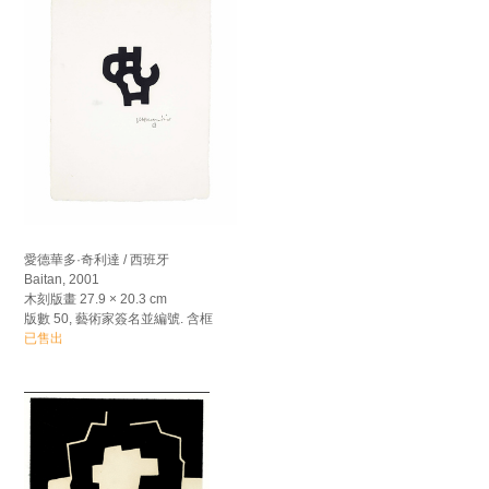
愛德華多·奇利達 / 西班牙
Baitan, 2001
木刻版畫 27.9 × 20.3 cm
版數 50, 藝術家簽名並編號. 含框
已售出