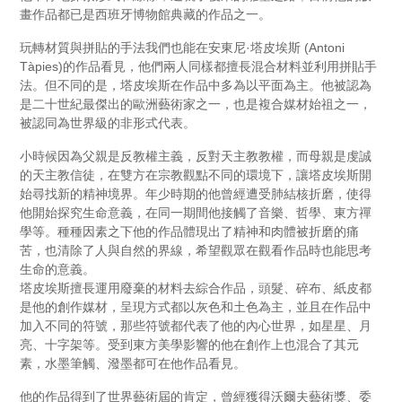
畫作品都已是西班牙博物館典藏的作品之一。
玩轉材質與拼貼的手法我們也能在安東尼·塔皮埃斯 (Antoni
Tàpies)的作品看見，他們兩人同樣都擅長混合材料並利用拼貼手
法。但不同的是，塔皮埃斯在作品中多為以平面為主。他被認為
是二十世紀最傑出的歐洲藝術家之一，也是複合媒材始祖之一，
被認同為世界級的非形式代表。
小時候因為父親是反教權主義，反對天主教教權，而母親是虔誠
的天主教信徒，在雙方在宗教觀點不同的環境下，讓塔皮埃斯開
始尋找新的精神境界。年少時期的他曾經遭受肺結核折磨，使得
他開始探究生命意義，在同一期間他接觸了音樂、哲學、東方禪
學等。種種因素之下他的作品體現出了精神和肉體被折磨的痛
苦，也清除了人與自然的界線，希望觀眾在觀看作品時也能思考
生命的意義。
塔皮埃斯擅長運用廢棄的材料去綜合作品，頭髮、碎布、紙皮都
是他的創作媒材，呈現方式都以灰色和土色為主，並且在作品中
加入不同的符號，那些符號都代表了他的內心世界，如星星、月
亮、十字架等。受到東方美學影響的他在創作上也混合了其元
素，水墨筆觸、潑墨都可在他作品看見。
他的作品得到了世界藝術屆的肯定，曾經獲得沃爾夫藝術獎、委