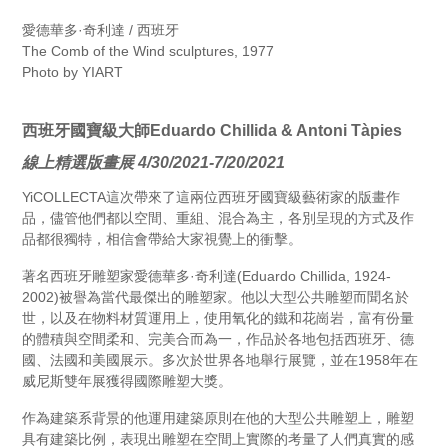
愛德華多·奇利達 / 西班牙
The Comb of the Wind sculptures, 1977
Photo by YIART
西班牙國寶級大師Eduardo Chillida & Antoni Tàpies
線上精選版畫展 4/30/2021-7/20/2021
YiCOLLECTA這次帶來了這兩位西班牙國寶級藝術家的版畫作
品，儘管他們都以空間、重組、混合為主，各別呈現的方式及作
品都很獨特，相信會帶給大家視覺上的衝擊。
著名西班牙雕塑家愛德華多·奇利達(Eduardo Chillida, 1924-
2002)被譽為當代最傑出的雕塑家。他以大型公共雕塑而聞名於
世，以及在物料材質運用上，使用氧化的鐵和花崗岩，富有份量
的體積與空間柔和、完美合而為一，作品於各地包括西班牙、德
國、法國和美國展示。多次於世界各地舉行展覽，並在1958年在
威尼斯雙年展獲得國際雕塑大獎。
作為建築系背景的他運用建築原則在他的大型公共雕塑上，雕塑
具有建築比例，表現出雕塑在空間上實際的考量了人們真實的感