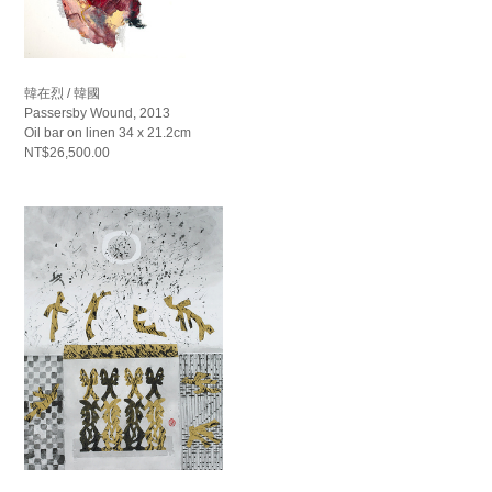
韓在烈 / 韓國
Passersby Wound, 2013
Oil bar on linen 34 x 21.2cm
NT$26,500.00