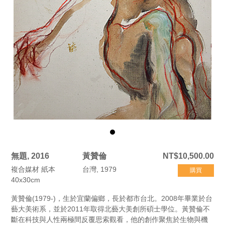
無題, 2016
黃贊倫
NT$10,500.00
複合媒材 紙本
台灣, 1979
購買
40x30cm
黃贊倫(1979-)，生於宜蘭偏鄉，長於都市台北。2008年畢業於台
藝大美術系，並於2011年取得北藝大美創所碩士學位。黃贊倫不
斷在科技與人性兩極間反覆思索觀看，他的創作聚焦於生物與機