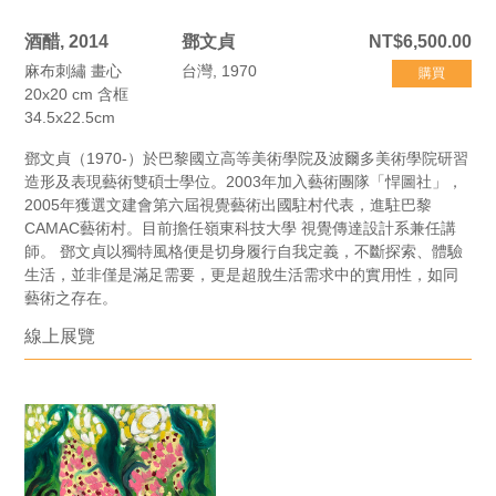
酒醋, 2014
鄧文貞
NT$6,500.00
麻布刺繡 畫心
台灣, 1970
購買
20x20 cm 含框
34.5x22.5cm
鄧文貞（1970-）於巴黎國立高等美術學院及波爾多美術學院研習
造形及表現藝術雙碩士學位。2003年加入藝術團隊「悍圖社」，
2005年獲選文建會第六屆視覺藝術出國駐村代表，進駐巴黎
CAMAC藝術村。目前擔任嶺東科技大學 視覺傳達設計系兼任講
師。 鄧文貞以獨特風格便是切身履行自我定義，不斷探索、體驗
生活，並非僅是滿足需要，更是超脫生活需求中的實用性，如同
藝術之存在。
線上展覽