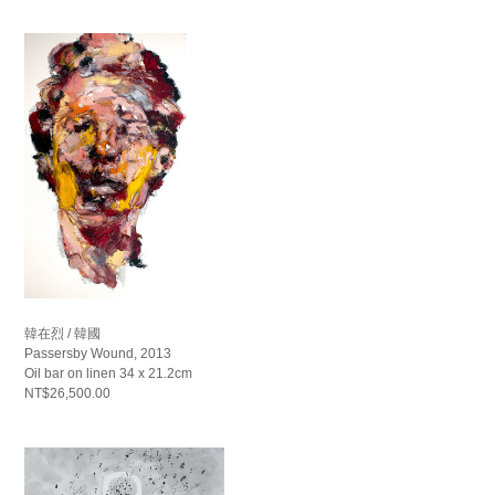
韓在烈 / 韓國
Passersby Wound, 2013
Oil bar on linen 34 x 21.2cm
NT$26,500.00