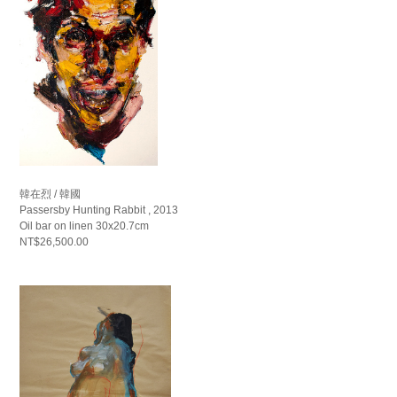
韓在烈 / 韓國
Passersby Hunting Rabbit , 2013
Oil bar on linen 30x20.7cm
NT$26,500.00