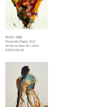
韓在烈 / 韓國
Passersby Rapid, 2013
Oil bar on linen 30 x 20cm
NT$26,500.00