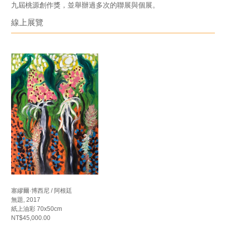
九屆桃源創作獎，並舉辦過多次的聯展與個展。
線上展覽
塞繆爾·博西尼 / 阿根廷
無題, 2017
紙上油彩 70x50cm
NT$45,000.00