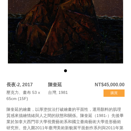
長夜-2, 2017
陳奎延
NT$45,000.00
壓克力、畫布 53 x
台灣, 1981
購買
65cm (15F)
陳奎延的繪畫，以厚塗技法打破繪畫的平面性，運用顏料的肌理
質感來描繪情緒與人之間的狀態和關係。陳奎延（1981-）先後畢
業於加拿大西門菲大學視覺藝術系和國立臺南藝術大學造形藝術
研究所。曾入圍2011年臺灣美術新貌展平面創作系列與2011年第