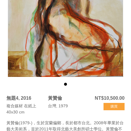
無題4, 2016
黃贊倫
NT$10,500.00
複合媒材 在紙上
台灣, 1979
購買
40x30 cm
黃贊倫(1979-)，生於宜蘭偏鄉，長於都市台北。2008年畢業於台
藝大美術系，並於2011年取得北藝大美創所碩士學位。黃贊倫不