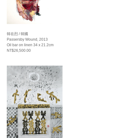
韓在烈 / 韓國
Passersby Wound, 2013
Oil bar on linen 34 x 21.2cm
NT$26,500.00