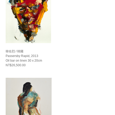
韓在烈 / 韓國
Passersby Rapid, 2013
Oil bar on linen 30 x 20cm
NT$26,500.00