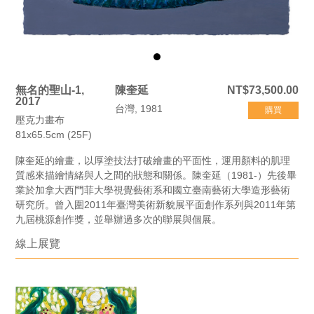
無名的聖山-1,
陳奎延
NT$73,500.00
2017
台灣, 1981
購買
壓克力畫布
81x65.5cm (25F)
陳奎延的繪畫，以厚塗技法打破繪畫的平面性，運用顏料的肌理
質感來描繪情緒與人之間的狀態和關係。陳奎延（1981-）先後畢
業於加拿大西門菲大學視覺藝術系和國立臺南藝術大學造形藝術
研究所。曾入圍2011年臺灣美術新貌展平面創作系列與2011年第
九屆桃源創作獎，並舉辦過多次的聯展與個展。
線上展覽