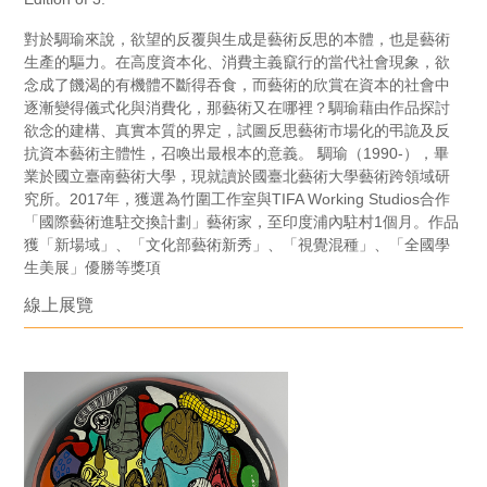
對於騆瑜來說，欲望的反覆與生成是藝術反思的本體，也是藝術
生產的驅力。在高度資本化、消費主義竄行的當代社會現象，欲
念成了饑渴的有機體不斷得吞食，而藝術的欣賞在資本的社會中
逐漸變得儀式化與消費化，那藝術又在哪裡？騆瑜藉由作品探討
欲念的建構、真實本質的界定，試圖反思藝術市場化的弔詭及反
抗資本藝術主體性，召喚出最根本的意義。 騆瑜（1990-），畢
業於國立臺南藝術大學，現就讀於國臺北藝術大學藝術跨領域研
究所。2017年，獲選為竹圍工作室與TIFA Working Studios合作
「國際藝術進駐交換計劃」藝術家，至印度浦內駐村1個月。作品
獲「新場域」、「文化部藝術新秀」、「視覺混種」、「全國學
生美展」優勝等獎項
線上展覽