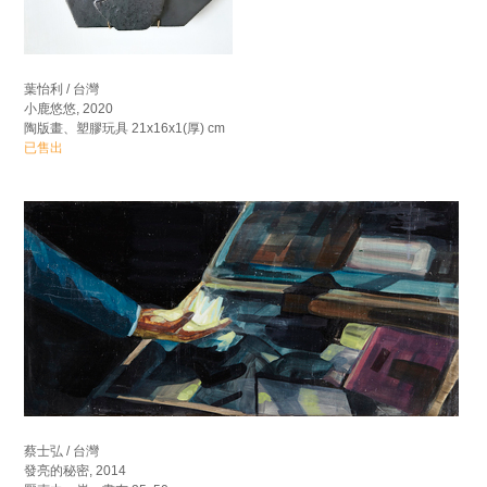
葉怡利 / 台灣
小鹿悠悠, 2020
陶版畫、塑膠玩具 21x16x1(厚) cm
已售出
蔡士弘 / 台灣
發亮的秘密, 2014