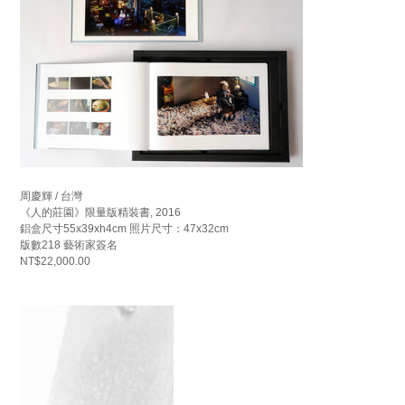
周慶輝 / 台灣
《人的莊園》限量版精裝書, 2016
鋁盒尺寸55x39xh4cm 照片尺寸：47x32cm
版數218 藝術家簽名
NT$22,000.00