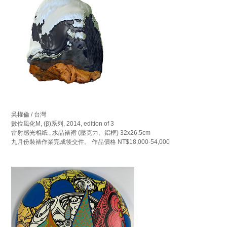
吳權倫 / 台灣
數位風化M, (β)系列, 2014, edition of 3
雷射感光相紙 , 水晶裱褙 (壓克力、鋁框) 32x26.5cm
九月份裝裱作業完成後交件。 作品價格 NT$18,000-54,000