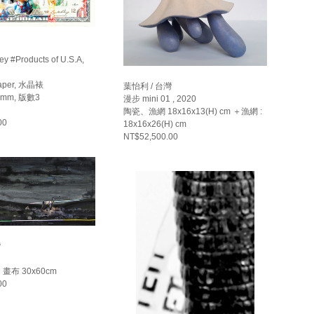
y #Products of U.S.A,
 paper, 水晶裱
葉怡利 / 台灣
.9mm, 版數3
漫步 mini 01 , 2020
陶瓷、漁網 18x16x13(H) cm ＋漁網 :
00
18x16x26(H) cm
NT$52,500.00
灣
布 30x60cm
00