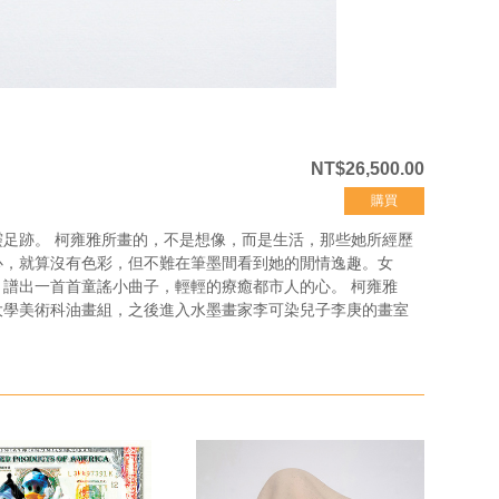
NT$26,500.00
購買
足跡。 柯雍雅所畫的，不是想像，而是生活，那些她所經歷
心，就算沒有色彩，但不難在筆墨間看到她的閒情逸趣。女
譜出一首首童謠小曲子，輕輕的療癒都市人的心。 柯雍雅
大學美術科油畫組，之後進入水墨畫家李可染兒子李庚的畫室