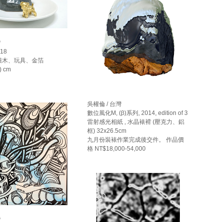
灣
18
積木、玩具、金箔
) cm
吳權倫 / 台灣
數位風化M, (β)系列, 2014, edition of 3
雷射感光相紙 , 水晶裱褙 (壓克力、鋁
框) 32x26.5cm
九月份裝裱作業完成後交件。 作品價
格 NT$18,000-54,000
灣