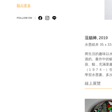
顯示更多
FOLLOW ON
逗貓棒, 2019
水墨紙本 35 x 33.
將生活的趣味以
過的。畫作中的
孩、貓，充滿童
（１９７４－）
學習水墨畫。多
線上展覽