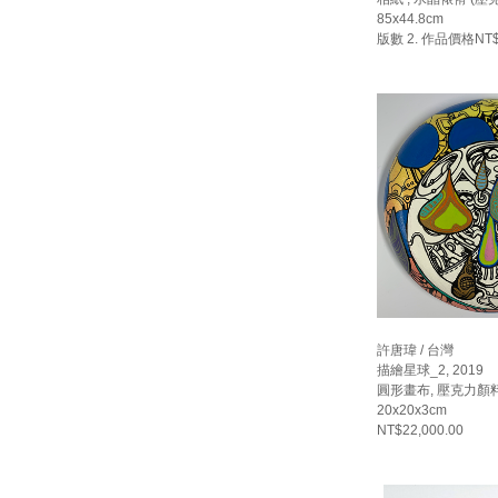
85x44.8cm
版數 2. 作品價格NT$18
許唐瑋 / 台灣
描繪星球_2, 2019
圓形畫布, 壓克力顏料
20x20x3cm
NT$22,000.00