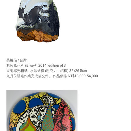
吳權倫 / 台灣
數位風化M, (β)系列, 2014, edition of 3
雷射感光相紙 , 水晶裱褙 (壓克力、鋁框) 32x26.5cm
九月份裝裱作業完成後交件。 作品價格 NT$18,000-54,000