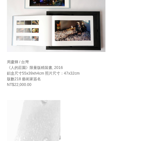
周慶輝 / 台灣
《人的莊園》限量版精裝書, 2016
鋁盒尺寸55x39xh4cm 照片尺寸：47x32cm
版數218 藝術家簽名
NT$22,000.00