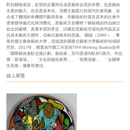
對於騆瑜來說，欲望的反覆與生成是藝術反思的本體，也是藝術
生產的驅力。在高度資本化、消費主義竄行的當代社會現象，欲
念成了饑渴的有機體不斷得吞食，而藝術的欣賞在資本的社會中
逐漸變得儀式化與消費化，那藝術又在哪裡？騆瑜藉由作品探討
欲念的建構、真實本質的界定，試圖反思藝術市場化的弔詭及反
抗資本藝術主體性，召喚出最根本的意義。 騆瑜（1990-），畢
業於國立臺南藝術大學，現就讀於國臺北藝術大學藝術跨領域研
究所。2017年，獲選為竹圍工作室與TIFA Working Studios合作
「國際藝術進駐交換計劃」藝術家，至印度浦內駐村1個月。作品
獲「新場域」、「文化部藝術新秀」、「視覺混種」、「全國學
生美展」優勝等獎項。
線上展覽