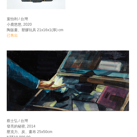
葉怡利 / 台灣
小鹿悠悠, 2020
陶版畫、塑膠玩具 21x16x1(厚) cm
已售出
蔡士弘 / 台灣
發亮的秘密, 2014
壓克力、炭、畫布 25x50cm