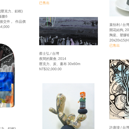
已售出
 (壓克力、鋁框)
 版數6
後交件 。 作品價
葉怡利 / 台
4,000
開花結狗, 20
陶瓷、塑膠
20x20x15(H
已售出
蔡士弘 / 台灣
夜間的聚會, 2014
壓克力、炭、畫布 30x60m
NT$32,000.00
許唐瑋 / 台
壓克力、鋁框)