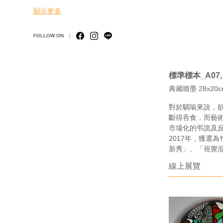
顯示更多
FOLLOW ON
標準標本_A07, 
典藏噴墨 28x20c
對於騆瑜來說，
斷得吞食，而藝
市場化的弔詭及反
2017年，獲選為
新秀」、「視覺
線上展覽