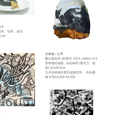
灣
18
積木、玩具、金箔
) cm
吳權倫 / 台灣
數位風化M, (β)系列, 2014, edition of 3
雷射感光相紙 , 水晶裱褙 (壓克力、鋁
框) 32x26.5cm
九月份裝裱作業完成後交件。 作品價
格 NT$18,000-54,000
灣