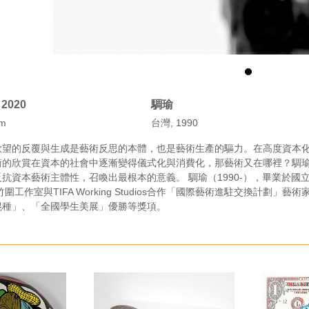
2020
騆瑜
m
台灣, 1990
欲望的反覆與生成是藝術反思的本體，也是藝術生產的驅力。在高度資本
術的欣賞在資本的社會中逐漸變得儀式化與消費化，那藝術又在哪裡？騆
抗資本藝術主體性，召喚出最根本的意義。 騆瑜（1990-），畢業於
竹圍工作室與TIFA Working Studios合作「國際藝術進駐交換計
混種」、「全國學生美展」優勝等獎項。