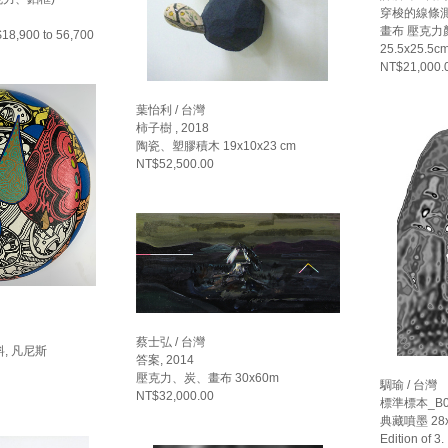
穿梭的線條測試
畫布 壓克力
,900 to 56,700
25.5x25.5c
NT$21,000.
葉怡利 / 台灣
柿子樹 , 2018
陶瓷、塑膠積木 19x10x23 cm
NT$52,500.00
蔡士弘 / 台灣
, 凡尼斯
答案, 2014
壓克力、炭、畫布 30x60m
騆瑜 / 台灣
NT$32,000.00
標準標本_B01
典藏噴墨 28x
Edition of 3.