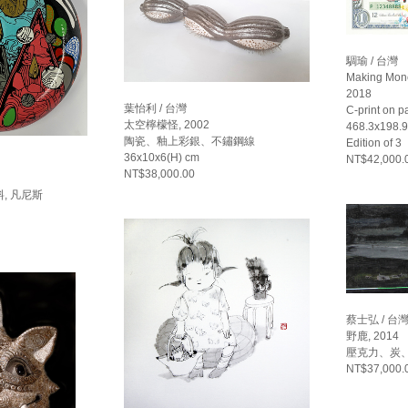
騆瑜 / 台灣
Making Mone
2018
葉怡利 / 台灣
C-print on
太空檸檬怪, 2002
468.3x198
陶瓷、釉上彩銀、不鏽鋼線
Edition of 3
36x10x6(H) cm
NT$42,000.
NT$38,000.00
, 凡尼斯
蔡士弘 / 台
野鹿, 2014
壓克力、炭、畫
NT$37,000.