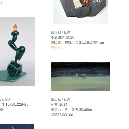
00
葉怡利 / 台灣
小鹿悠悠, 2020
陶版畫、塑膠玩具 21x16x1(厚) cm
已售出
灣
蔡士弘 / 台灣
 2020
葉書, 2014
15x10x22(H) cm
壓克力、炭、畫布 30x60m
00
NT$32,000.00