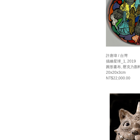
許唐瑋 / 台灣
描繪星球_1, 2019
圓形畫布, 壓克力顏料
20x20x3cm
NT$22,000.00