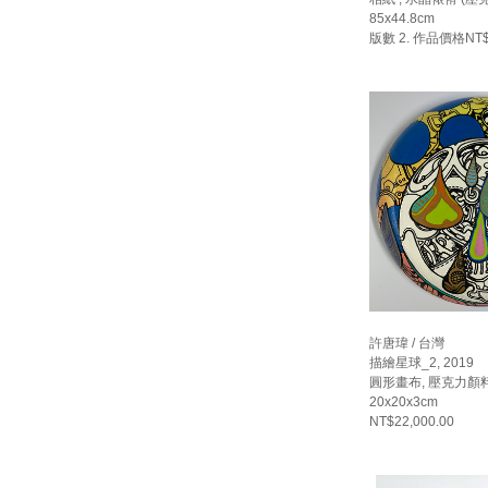
85x44.8cm
版數 2. 作品價格NT$18
許唐瑋 / 台灣
描繪星球_2, 2019
圓形畫布, 壓克力顏料
20x20x3cm
NT$22,000.00