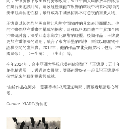
間，王懷慶被下放至農村勞動改造，並在中國人民解放軍部隊擔
任舞台美術設計師。這段經歷讓他在艱難的環境中培養出獨特的
美學觀與藝術性格，最終成為中國藝術界不可忽視的重要人物。
王懷慶以其強烈的黑白對比和對空間物件的具象表現而聞名。他
的油畫作品注重畫面構成的探索，這種風格源自他早年參加全國
油畫研討會，深受江南水鄉文化影響的經歷。後期作品，王懷慶
更加注重筆法的運用，融合了東方筆墨的精神，嘗試以雕塑物件
詮釋空間的虛與實。2012年，他的作品在北美館展出，包括〈中
國皇帝〉、〈一生萬〉、〈出山〉等。
今年2024年，台中亞洲大學現代美術館舉辦了「王懷慶：五十年
創作精選展」，透過這次展覽，讓藝術愛好者一起見證王懷慶半
個世紀來的藝術探索與成就。
*由於作品在海外，需要等待2-3周運送時間，購藏者煩請耐心等
候。
Curator:
YIART/沂藝術