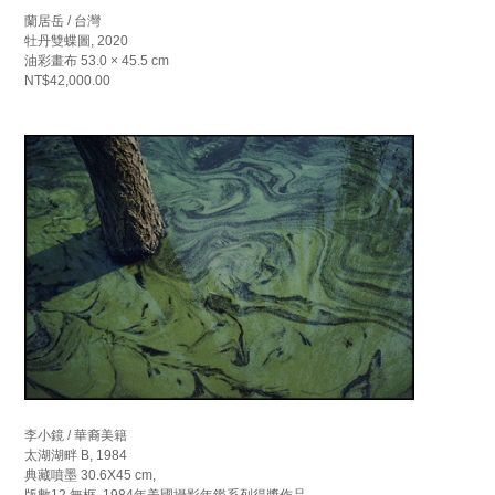
蘭居岳 / 台灣
牡丹雙蝶圖, 2020
油彩畫布 53.0 × 45.5 cm
NT$42,000.00
李小鏡 / 華裔美籍
太湖湖畔 B, 1984
典藏噴墨 30.6X45 cm,
版數12 無框, 1984年美國攝影年鑑系列得獎作品.