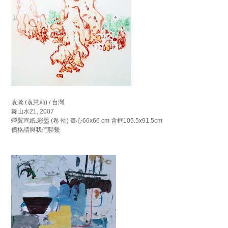
袁漱 (袁慧莉) / 台灣
舞山水21, 2007
蟬翼宣紙.彩墨 (卷 軸) 畫心66x66 cm 含框105.5x91.5cm
價格請與我們聯繫