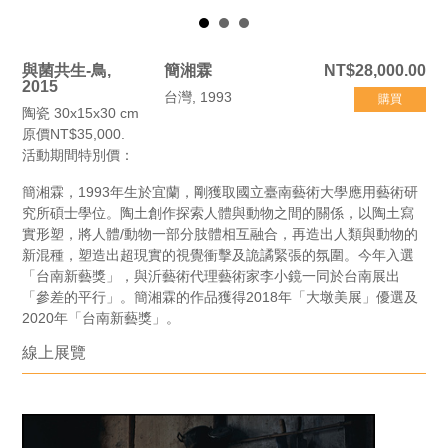
與菌共生-鳥,
簡湘霖
NT$28,000.00
2015
台灣, 1993
購買
陶瓷 30x15x30 cm
原價NT$35,000.
活動期間特別價：
簡湘霖，1993年生於宜蘭，剛獲取國立臺南藝術大學應用藝術研
究所碩士學位。陶土創作探索人體與動物之間的關係，以陶土寫
實形塑，將人體/動物一部分肢體相互融合，再造出人類與動物的
新混種，塑造出超現實的視覺衝擊及詭譎緊張的氛圍。今年入選
「台南新藝獎」，與沂藝術代理藝術家李小鏡一同於台南展出
「參差的平行」。簡湘霖的作品獲得2018年「大墩美展」優選及
2020年「台南新藝獎」。
線上展覽