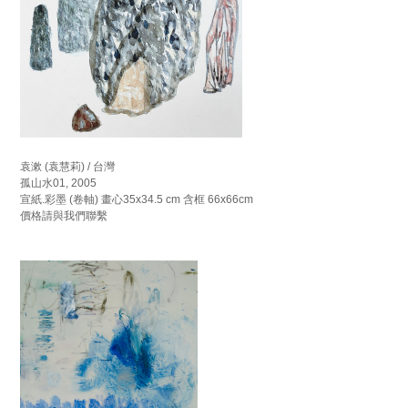
袁漱 (袁慧莉) / 台灣
孤山水01, 2005
宣紙.彩墨 (卷軸) 畫心35x34.5 cm 含框 66x66cm
價格請與我們聯繫