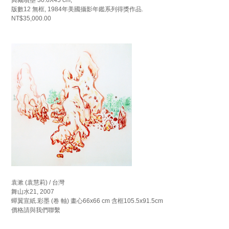
版數12 無框, 1984年美國攝影年鑑系列得獎作品.
NT$35,000.00
袁漱 (袁慧莉) / 台灣
舞山水21, 2007
蟬翼宣紙.彩墨 (卷 軸) 畫心66x66 cm 含框105.5x91.5cm
價格請與我們聯繫