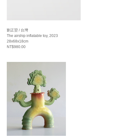
劉正堃 / 台灣
The airship inflatable toy, 2023
28x68x18cm
NT$980.00