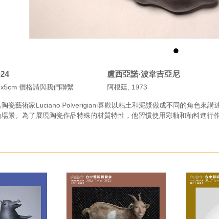
24
盧西亞諾·波韋吉亞尼
1x11x5cm 價格請與我們聯繫
阿根廷, 1973
瓷藝術家Luciano Polverigiani喜歡以粘土和泥漿做成不同的
動場景。為了展現陶瓷作品特殊的材質特性，他習慣使用彩釉和釉料進行