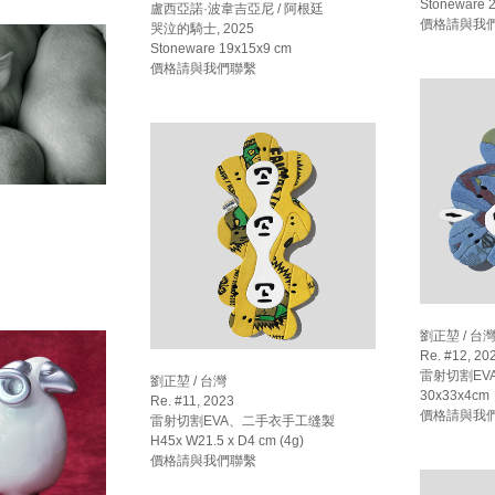
Stoneware 
盧西亞諾·波韋吉亞尼 / 阿根廷
價格請與我
哭泣的騎士, 2025
Stoneware 19x15x9 cm
價格請與我們聯繫
劉正堃 / 台
Re. #12, 20
雷射切割EV
劉正堃 / 台灣
30x33x4cm
Re. #11, 2023
價格請與我
雷射切割EVA、二手衣手工缝製
H45x W21.5 x D4 cm (4g)
價格請與我們聯繫