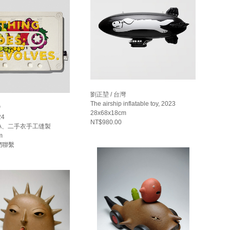
劉正堃 / 台灣
The airship inflatable toy, 2023
灣
28x68x18cm
24
NT$980.00
A、二手衣手工缝製
m
們聯繫