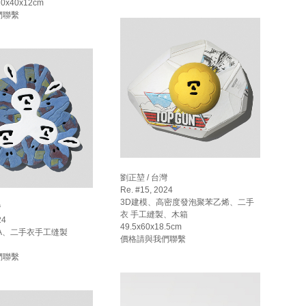
20x40x12cm
們聯繫
劉正堃 / 台灣
Re. #15, 2024
3D建模、高密度發泡聚苯乙烯、二手
灣
衣 手工縫製、木箱
24
49.5x60x18.5cm
A、二手衣手工缝製
價格請與我們聯繫
們聯繫