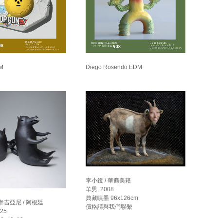
DM
Diego Rosendo EDM
李小鏡 / 華裔美籍
羊男, 2008
典藏噴墨 96x126cm
韋吉亞尼 / 阿根廷
價格請與我們聯繫
25