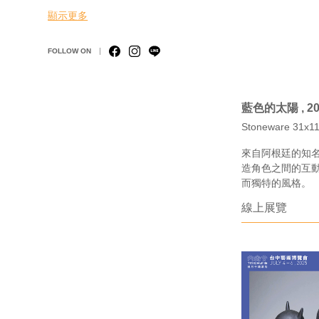
顯示更多
FOLLOW ON
藍色的太陽 , 20
Stoneware 3
來自阿根廷的知名陶
造角色之間的互
而獨特的風格。
線上展覽