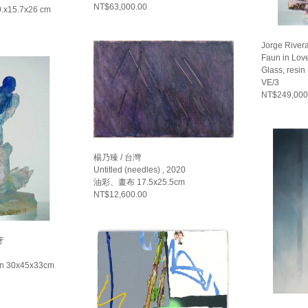
NT$63,000.00
0.x15.7x26 cm
Jorge Rive
Faun in Lov
Glass, resi
VE/3
NT$249,000
楊乃臻 / 台灣
Untitled (needles) , 2020
油彩、畫布 17.5x25.5cm
NT$12,600.00
牙
sin 30x45x33cm