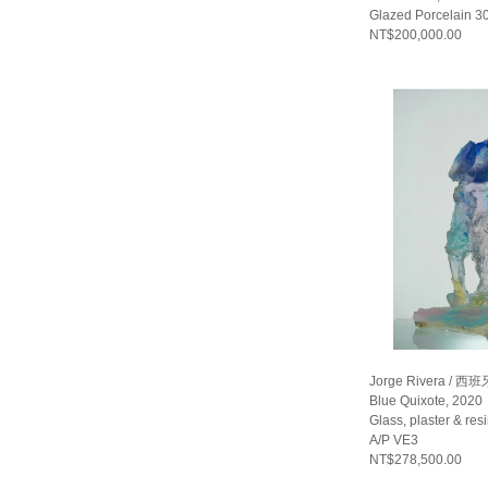
Glazed Porcelain 3
NT$200,000.00
Jorge Rivera / 西班
Blue Quixote, 2020
Glass, plaster & re
A/P VE3
NT$278,500.00