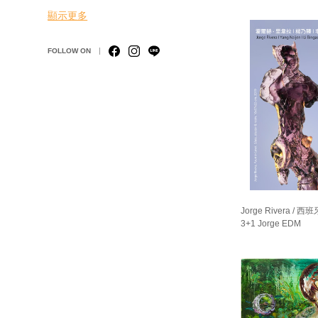
顯示更多
FOLLOW ON
Jorge Rivera / 西班
3+1 Jorge EDM