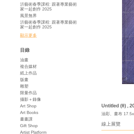
沂藝術春季課程: 跟著專業藝術
家一起創作 2025
風景無界
沂藝術春季課程: 跟著專業藝術
家一起創作 2025
顯示更多
目錄
油畫
複合媒材
紙上作品
版畫
雕塑
限量作品
攝影＋錄像
Untitled (θ) , 
Art Shop
Art Books
油彩、畫布 17.5x
畫畫課
線上展覽
Gift Shop
Artist Platform