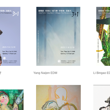
牙
Yang Naijen EDM
Li Bingao 