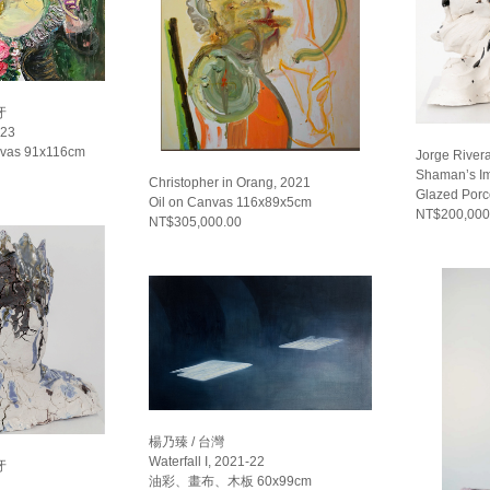
牙
023
anvas 91x116cm
Jorge Rive
Shaman’s Im
Christopher in Orang, 2021
Glazed Por
Oil on Canvas 116x89x5cm
NT$200,000
NT$305,000.00
楊乃臻 / 台灣
Waterfall I, 2021-22
牙
油彩、畫布、木板 60x99cm