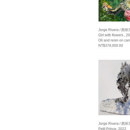
Jorge Rivera / 西班
Girl with flowers , 2
Oil and resin on c
NT$378,000.00
Jorge Rivera / 西班
Petit Prince, 2022