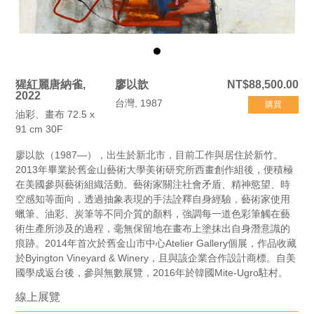
猩紅麗唐納雀,
廖以歆
NT$88,500.00
2022
台灣, 1987
購買
油彩、畫布 72.5 x
91 cm 30F
廖以歆（1987—），出生於新北市，目前工作與居住於新竹。
2013年畢業於舊金山藝術大學美術研究所西畫創作組後，便積極
在美國參與藝術組織活動。藝術家關注社會矛盾、精神慾望、時
空感知等面向，透過抽象表現的手法詮釋自身經驗，藝術家使用
蠟筆、油彩、炭筆等不同介質的顏料，強調每一道色彩筆觸在藝
術生產所涉及的過程，毫無保留地在畫布上塗抹出自身潛意識的
痕跡。2014年首次於舊金山市中心Atelier Gallery個展，作品收藏
於Byington Vineyard & Winery，且與該企業合作設計商標。自美
國學成返台後，參與無數展覽，2016年於韓國Mite-Ugro駐村。
線上展覽