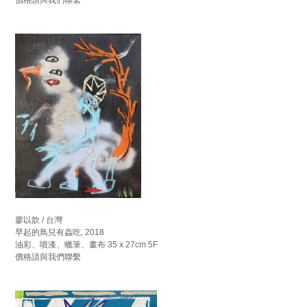
廖以歆 / 台灣
早起的鳥兒有蟲吃, 2018
油彩、噴漆、蠟筆、畫布 35 x 27cm 5F
價格請與我們聯繫