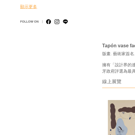
顯示更多
FOLLOW ON
Tapón vase fa
版畫. 藝術家簽名. 
擁有「設計界的達
牙政府評選為最
線上展覽