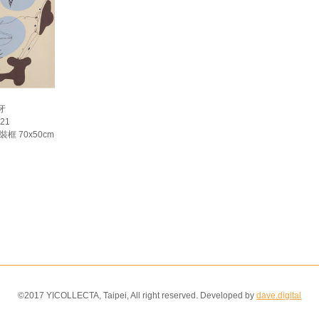
班牙
021
裝框 70x50cm
©2017 YICOLLECTA, Taipei, All right reserved. Developed by
dave.digital