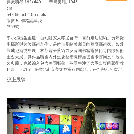
典藏噴墨 192x440
華裔美籍, 1945
cm
64x88each/15panels
版數 5, 價格請與我
們聯繫
李小鏡出生重慶，自幼隨家人移居台灣，目前定居紐約。長年從
事攝影與數位藝術創作，是位備受歐美矚目的華裔藝術家。曾參
與威尼斯雙年展、林茲電子藝術節及德國卡塞爾藝術等國際藝術
重要大展。其作品獲國內外重要藝術機構如德國卡塞爾文件展永
久典藏，也被編入包含美國耶魯、英國牛津等大學出版的藝術教
科書。 2016年在臺北市立美術館舉行回顧展，得到熱烈的肯定。
線上展覽